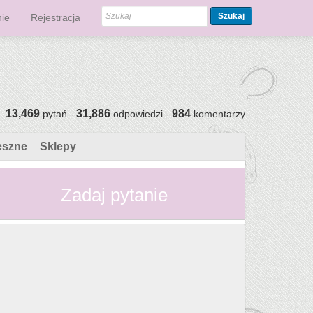
Szukaj
ie
Rejestracja
13,469
31,886
984
pytań -
odpowiedzi -
komentarzy
eszne
Sklepy
Zadaj pytanie