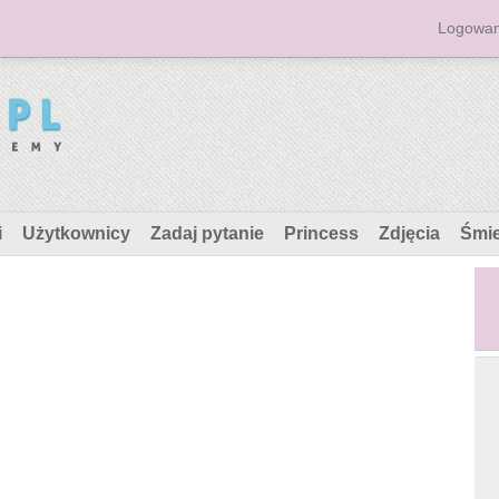
Logowan
i
Użytkownicy
Zadaj pytanie
Princess
Zdjęcia
Śmi