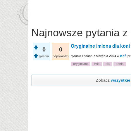
Najnowsze pytania z 
Oryginalne imiona dla koni 
0
0
pytanie zadane
7 sierpnia 2024
w
Koń
pr
głosów
odpowiedzi
oryginalne
imie
dla
konia
Zobacz
wszystkie