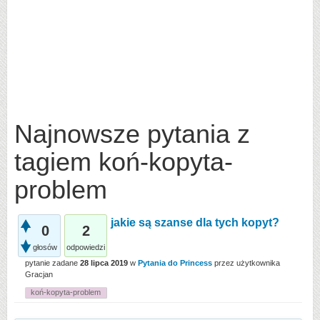
Najnowsze pytania z
tagiem koń-kopyta-
problem
jakie są szanse dla tych kopyt?
0
2
głosów
odpowiedzi
pytanie zadane
28 lipca 2019
w
Pytania do Princess
przez użytkownika
Gracjan
koń-kopyta-problem