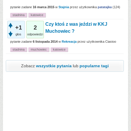
pytanie zadane
16 marca 2015
w
Stajnia
przez użytkownika
patatajka
(
124
)
stadnina
katowice
Czy ktoś z was jeździ w KKJ
+1
2
Muchowiec ?
głos
odpowiedzi
pytanie zadane
6 listopada 2014
w
Rekreacja
przez użytkownika
Ciastoo
stadnina
muchowiec
katowice
Zobacz
wszystkie pytania
lub
popularne tagi