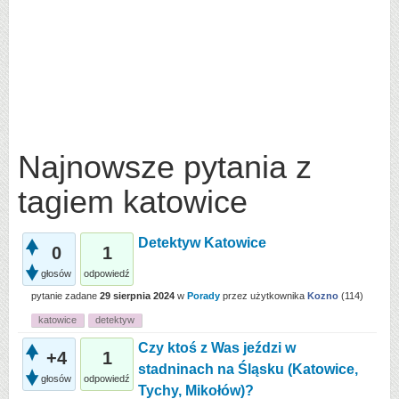
Najnowsze pytania z
tagiem katowice
Detektyw Katowice
0
1
głosów
odpowiedź
pytanie zadane
29 sierpnia 2024
w
Porady
przez użytkownika
Kozno
(
114
)
katowice
detektyw
Czy ktoś z Was jeździ w
+4
1
stadninach na Śląsku (Katowice,
głosów
odpowiedź
Tychy, Mikołów)?