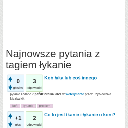
Najnowsze pytania z
tagiem łykanie
Koń łyka lub coś innego
0
3
głosów
odpowiedzi
pytanie zadane
7 października 2021
w
Weterynarze
przez użytkownika
Niczka kik
koń
łykanie
problem
Co to jest tkanie i łykanie u koni?
+1
2
głos
odpowiedzi