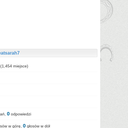
eatsarah7
(
1,454
miejsce)
0
tań,
odpowiedzi
0
sów w górę,
głosów w dół