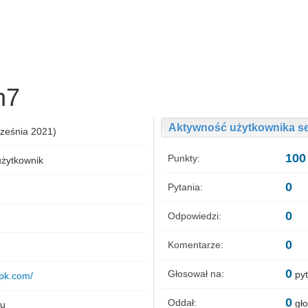
h7
Aktywność użytkownika s
rześnia 2021)
100
Punkty:
użytkownik
0
Pytania:
0
Odpowiedzi:
0
Komentarze:
0
Głosował na:
py
apk.com/
0
Oddał:
gło
nu