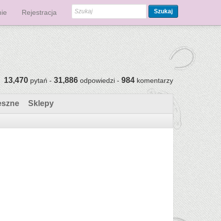
Szukaj
ie
Rejestracja
13,470
31,886
984
pytań -
odpowiedzi -
komentarzy
eszne
Sklepy