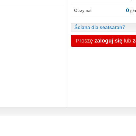
0
Otrzymał:
gło
Ściana dla seatsarah7
Proszę
zaloguj się
lub
z