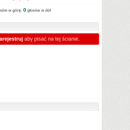
0
sów w górę,
głosów w dół
arejestruj
aby pisać na tej ścianie.