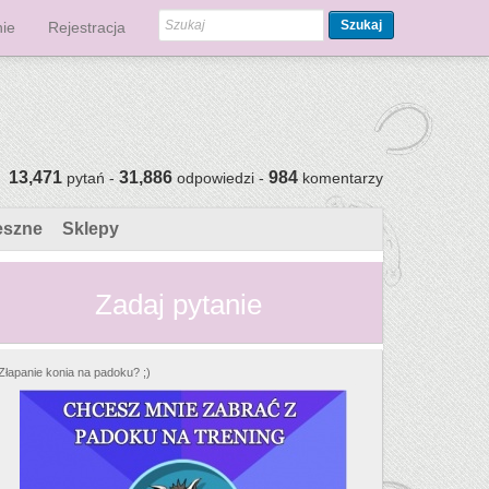
Szukaj
ie
Rejestracja
13,471
31,886
984
pytań -
odpowiedzi -
komentarzy
eszne
Sklepy
Zadaj pytanie
Złapanie konia na padoku? ;)