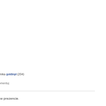
wnika
goldinpl
(
204
)
 w prezencie.