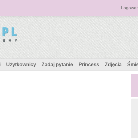
Logowan
i
Użytkownicy
Zadaj pytanie
Princess
Zdjęcia
Śmi