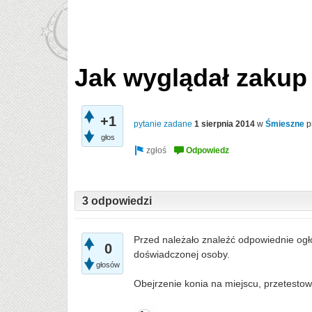
Jak wyglądał zakup
+1
pytanie zadane
1 sierpnia 2014
w
Śmieszne
p
głos
3 odpowiedzi
Przed należało znaleźć odpowiednie ogłos
0
doświadczonej osoby.
głosów
Obejrzenie konia na miejscu, przetesto