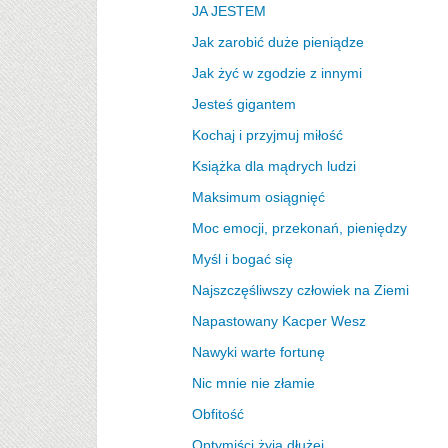
JA JESTEM
Jak zarobić duże pieniądze
Jak żyć w zgodzie z innymi
Jesteś gigantem
Kochaj i przyjmuj miłość
Książka dla mądrych ludzi
Maksimum osiągnięć
Moc emocji, przekonań, pieniędzy
Myśl i bogać się
Najszczęśliwszy człowiek na Ziemi
Napastowany Kacper Wesz
Nawyki warte fortunę
Nic mnie nie złamie
Obfitość
Optymiści żyją dłużej