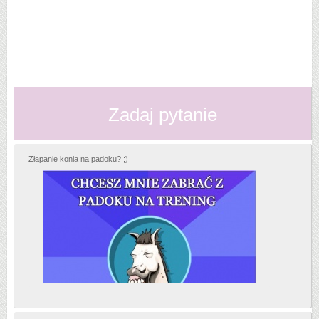
Zadaj pytanie
Złapanie konia na padoku? ;)