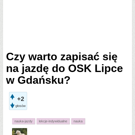
Czy warto zapisać się
na jazdę do OSK Lipce
w Gdańsku?
+2
głosów
nauka-jazdy
lekcje-indywidualne
nauka