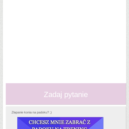
Zadaj pytanie
Złapanie konia na padoku? ;)