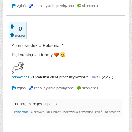
0
głosów
A ten ośrodek U Robsona ?
Piękna stajnia i tereny
odpowiedź
21 kwietnia 2014
przez użytkownika
Julka1
(
2,251
)
Ja tam jeżdżę jest super ;D
komentarz
14 czerwca 2014
przez użytkownika
dfgwetgsg