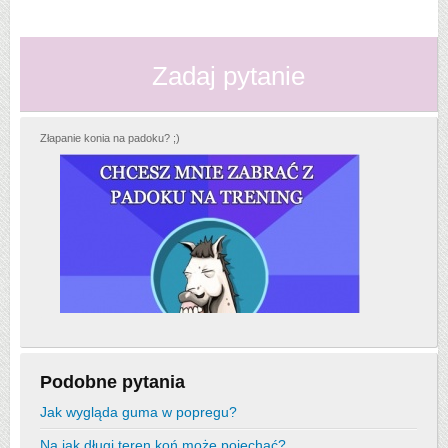
Zadaj pytanie
Złapanie konia na padoku? ;)
Podobne pytania
Jak wygląda guma w popregu?
Na jak długi teren koń może pojechać?