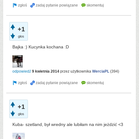
+1
głos
Bajka :) Kucynka kochana :D
odpowiedź
9 kwietnia 2014
przez użytkownika
WerciaPL
(
394
)
+1
głos
Kuba- szetland, był wredny ale lubiłam na nim jeżdzić <3