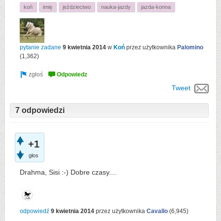
koń
imię
jeździectwo
nauka-jazdy
jazda-konna
pytanie zadane
9 kwietnia 2014
w
Koń
przez użytkownika
Palomino
(
1,362
)
Tweet
7 odpowiedzi
+1
głos
Drahma, Sisi :-) Dobre czasy....
odpowiedź
9 kwietnia 2014
przez użytkownika
Cavallo
(
6,945
)