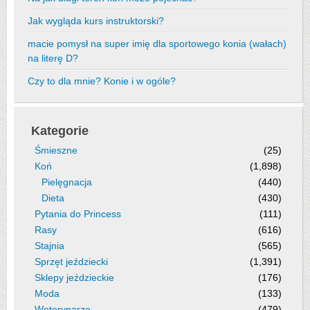
Jak wygląda kurs instruktorski?
macie pomysł na super imię dla sportowego konia (wałach)
na literę D?
Czy to dla mnie? Konie i w ogóle?
Kategorie
Śmieszne
(25)
Koń
(1,898)
Pielęgnacja
(440)
Dieta
(430)
Pytania do Princess
(111)
Rasy
(616)
Stajnia
(565)
Sprzęt jeździecki
(1,391)
Sklepy jeździeckie
(176)
Moda
(133)
Weterynarze
(479)