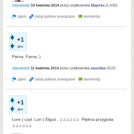
odpowiedź
10 kwietnia 2014
przez użytkownika
Majorka
(
1,430
)
+1
głos
Parna, Farsa :)
odpowiedź
11 kwietnia 2014
przez użytkownika
aaasiiiaa
(
515
)
+1
głos
Lore ( czyt. Lori ) Elguś , ♫♫♫♫♫♫ Piękna przygoda
♫♫♫♫♫♫