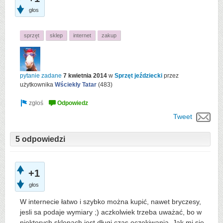
głos
sprzęt
sklep
internet
zakup
pytanie zadane
7 kwietnia 2014
w
Sprzęt jeździecki
przez
użytkownika
Wściekły Tatar
(
483
)
Tweet
5 odpowiedzi
+1
głos
W internecie łatwo i szybko można kupić, nawet bryczesy,
jesli sa podaje wymiary ;) aczkolwiek trzeba uważać, bo w
niektorych sklepach jest długi czas oczekiwania. Jak mi sie