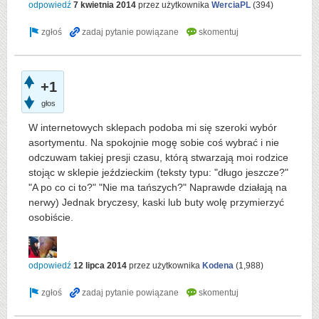
odpowiedź
7 kwietnia 2014
przez użytkownika
WerciaPL
(
394
)
+1
głos
W internetowych sklepach podoba mi się szeroki wybór
asortymentu. Na spokojnie mogę sobie coś wybrać i nie
odczuwam takiej presji czasu, którą stwarzają moi rodzice
stojąc w sklepie jeździeckim (teksty typu: "długo jeszcze?"
"A po co ci to?" "Nie ma tańszych?" Naprawde działają na
nerwy) Jednak bryczesy, kaski lub buty wolę przymierzyć
osobiście.
odpowiedź
12 lipca 2014
przez użytkownika
Kodena
(
1,988
)