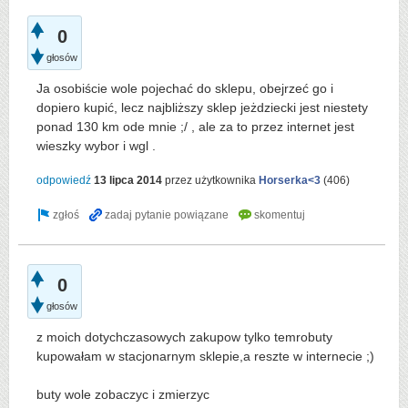
0
głosów
Ja osobiście wole pojechać do sklepu, obejrzeć go i
dopiero kupić, lecz najbliższy sklep jeżdziecki jest niestety
ponad 130 km ode mnie ;/ , ale za to przez internet jest
wieszky wybor i wgl .
odpowiedź
13 lipca 2014
przez użytkownika
Horserka<3
(
406
)
0
głosów
z moich dotychczasowych zakupow tylko temrobuty
kupowałam w stacjonarnym sklepie,a reszte w internecie ;)
buty wole zobaczyc i zmierzyc