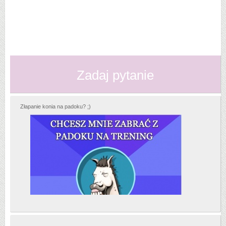
Zadaj pytanie
Złapanie konia na padoku? ;)