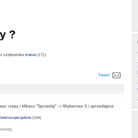
y ?
ez użytkownika
trokoo
(
171
)
Tweet
sz rzepy i klikasz "Sprzedaj" -> Wybierasz 3 i sprzedajesz.
howrsespecjalista
(
194
)