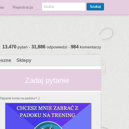
Szukaj
ie
Rejestracja
13,470
31,886
984
pytań -
odpowiedzi -
komentarzy
eszne
Sklepy
Zadaj pytanie
Złapanie konia na padoku? ;)