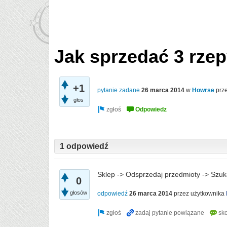
Jak sprzedać 3 rzep
+1
pytanie zadane
26 marca 2014
w
Howrse
prz
głos
1 odpowiedź
Sklep -> Odsprzedaj przedmioty -> Szuka
0
głosów
odpowiedź
26 marca 2014
przez użytkownika