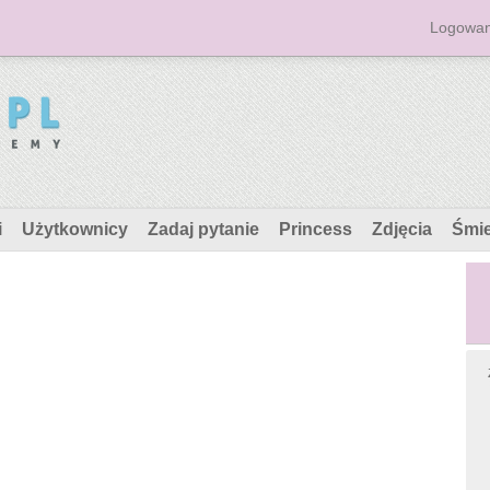
Logowan
i
Użytkownicy
Zadaj pytanie
Princess
Zdjęcia
Śmi