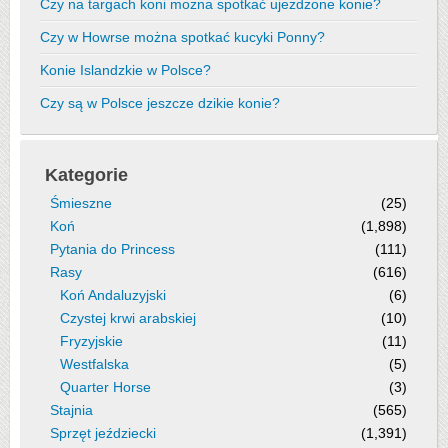
Czy na targach koni można spotkać ujeżdżone konie?
Czy w Howrse można spotkać kucyki Ponny?
Konie Islandzkie w Polsce?
Czy są w Polsce jeszcze dzikie konie?
Kategorie
Śmieszne
(25)
Koń
(1,898)
Pytania do Princess
(111)
Rasy
(616)
Koń Andaluzyjski
(6)
Czystej krwi arabskiej
(10)
Fryzyjskie
(11)
Westfalska
(5)
Quarter Horse
(3)
Stajnia
(565)
Sprzęt jeździecki
(1,391)