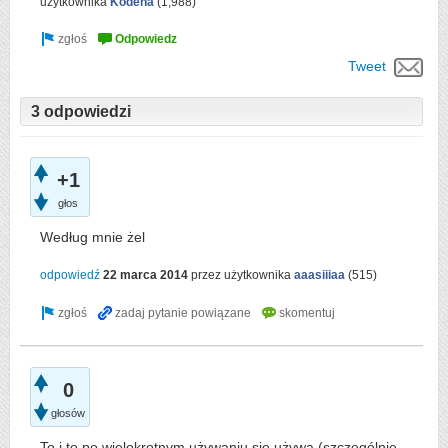
użytkownika
Kodena
(
1,988
)
Tweet
3 odpowiedzi
+1
głos
Według mnie żel
odpowiedź
22 marca 2014
przez użytkownika
aaasiiiaa
(
515
)
0
głosów
To i to po wielokrotnym używaniu się używa (szczególnie