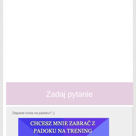
Zadaj pytanie
Złapanie konia na padoku? ;)