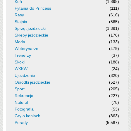
Koń
(1,898)
Pytania do Princess
(111)
Rasy
(616)
Stajnia
(565)
Sprzęt jeździecki
(1,391)
Sklepy jeździeckie
(176)
Moda
(133)
Weterynarze
(479)
Trenerzy
(37)
Skoki
(188)
WKKW
(24)
Ujeżdżenie
(320)
Ośrodki jeździeckie
(527)
Sport
(205)
Rekreacja
(227)
Natural
(78)
Fotografia
(53)
Gry o koniach
(863)
Porady
(5,587)