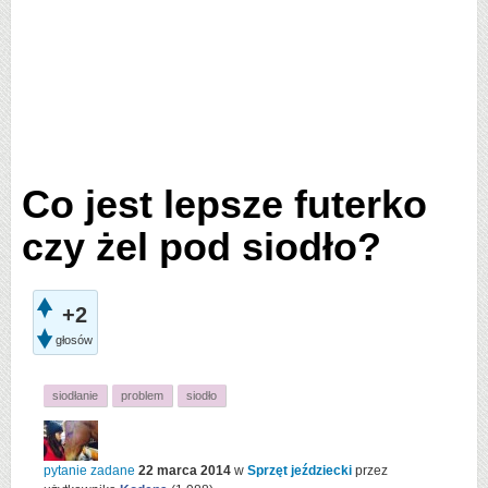
Co jest lepsze futerko
czy żel pod siodło?
+2
głosów
siodłanie
problem
siodło
pytanie zadane
22 marca 2014
w
Sprzęt jeździecki
przez