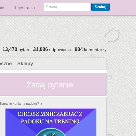
Szukaj
ie
Rejestracja
13,470
31,886
984
pytań -
odpowiedzi -
komentarzy
eszne
Sklepy
Zadaj pytanie
Złapanie konia na padoku? ;)