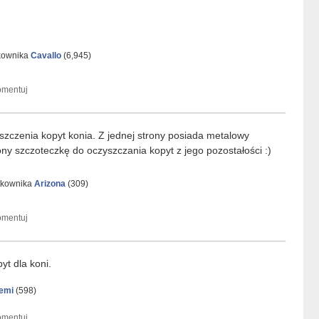
tkownika
Cavallo
(
6,945
)
yszczenia kopyt konia. Z jednej strony posiada metalowy
ony szczoteczkę do oczyszczania kopyt z jego pozostałości :)
tkownika
Arizona
(
309
)
yt dla koni.
emi
(
598
)