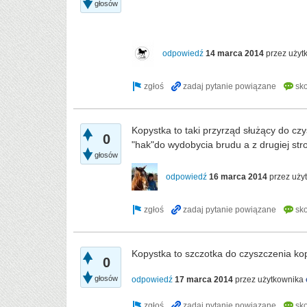
głosów
odpowiedź
14 marca 2014
przez uży
Kopystka to taki przyrząd służący do cz
0
"hak"do wydobycia brudu a z drugiej str
głosów
odpowiedź
16 marca 2014
przez uży
Kopystka to szczotka do czyszczenia kop
0
głosów
odpowiedź
17 marca 2014
przez użytkownika