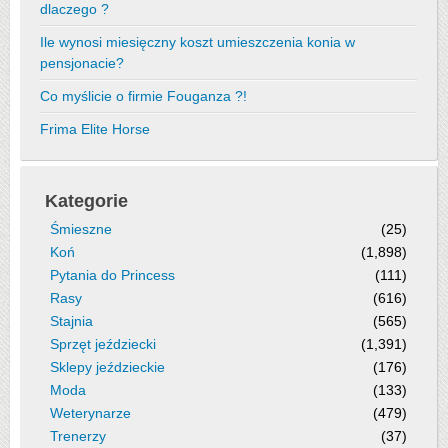
dlaczego ?
Ile wynosi miesięczny koszt umieszczenia konia w
pensjonacie?
Co myślicie o firmie Fouganza ?!
Frima Elite Horse
Kategorie
Śmieszne
(25)
Koń
(1,898)
Pytania do Princess
(111)
Rasy
(616)
Stajnia
(565)
Sprzęt jeździecki
(1,391)
Sklepy jeździeckie
(176)
Moda
(133)
Weterynarze
(479)
Trenerzy
(37)