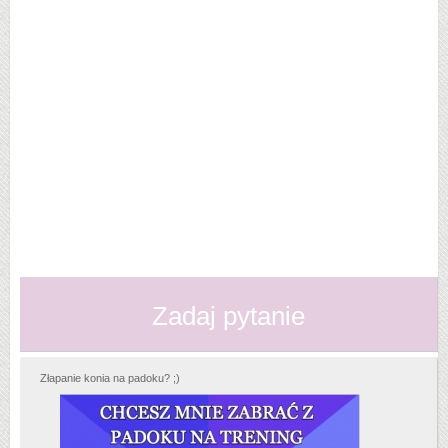
Zadaj pytanie
Złapanie konia na padoku? ;)