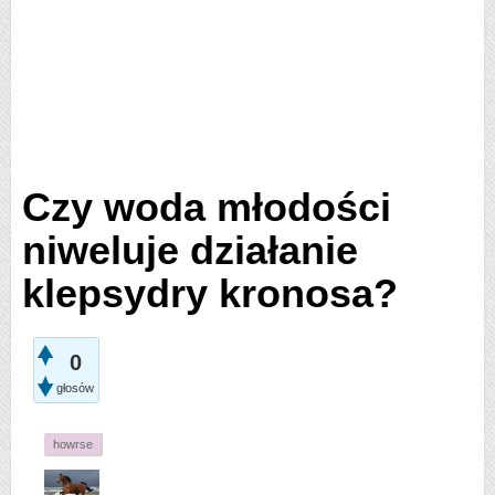
Czy woda młodości
niweluje działanie
klepsydry kronosa?
0
głosów
howrse