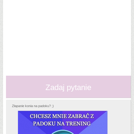
Zadaj pytanie
Złapanie konia na padoku? ;)