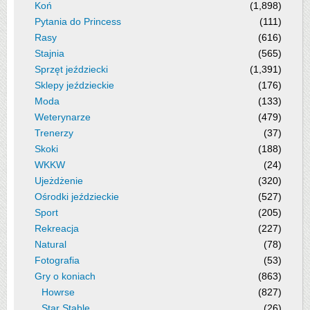
Koń
(1,898)
Pytania do Princess
(111)
Rasy
(616)
Stajnia
(565)
Sprzęt jeździecki
(1,391)
Sklepy jeździeckie
(176)
Moda
(133)
Weterynarze
(479)
Trenerzy
(37)
Skoki
(188)
WKKW
(24)
Ujeżdżenie
(320)
Ośrodki jeździeckie
(527)
Sport
(205)
Rekreacja
(227)
Natural
(78)
Fotografia
(53)
Gry o koniach
(863)
Howrse
(827)
Star Stable
(26)