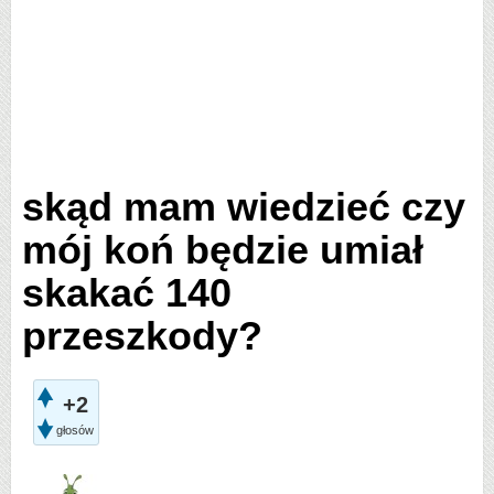
skąd mam wiedzieć czy
mój koń będzie umiał
skakać 140
przeszkody?
+2
głosów