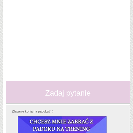
Zadaj pytanie
Złapanie konia na padoku? ;)