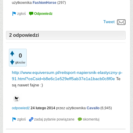
użytkownika
FashionHorse
(
297
)
Tweet
2 odpowiedzi
0
głosów
http://www.equiversum.pl/reitsport-napiersnik-elastyczny-p-
91.html?osCsid=b8e6c1e529eff5ab37e1a1bacb0c8f0e
Te
są nawet fajne :)
odpowiedź
24 lutego 2014
przez użytkownika
Cavallo
(
6,945
)