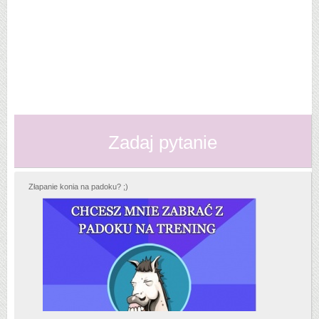
Zadaj pytanie
Złapanie konia na padoku? ;)