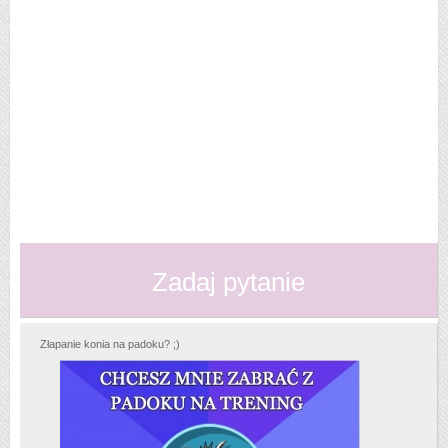
Zadaj pytanie
Złapanie konia na padoku? ;)