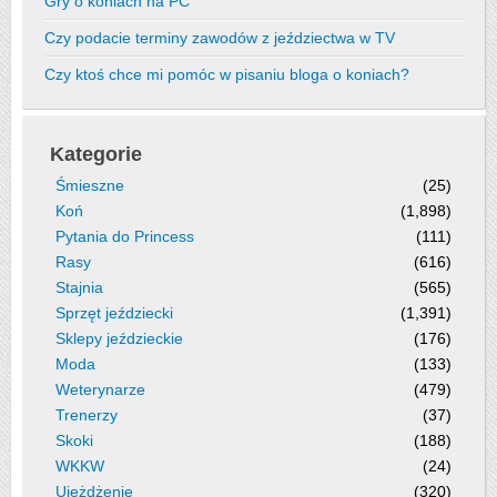
Gry o koniach na PC
Czy podacie terminy zawodów z jeździectwa w TV
Czy ktoś chce mi pomóc w pisaniu bloga o koniach?
Kategorie
Śmieszne
(25)
Koń
(1,898)
Pytania do Princess
(111)
Rasy
(616)
Stajnia
(565)
Sprzęt jeździecki
(1,391)
Sklepy jeździeckie
(176)
Moda
(133)
Weterynarze
(479)
Trenerzy
(37)
Skoki
(188)
WKKW
(24)
Ujeżdżenie
(320)