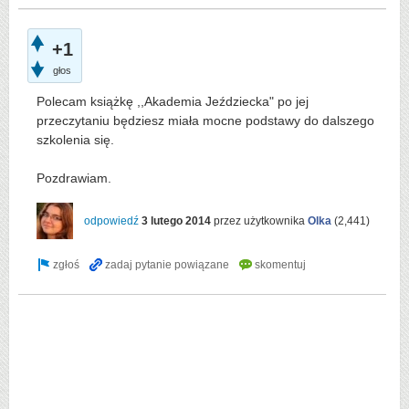
+1
głos
Polecam książkę ,,Akademia Jeździecka" po jej
przeczytaniu będziesz miała mocne podstawy do dalszego
szkolenia się.
Pozdrawiam.
odpowiedź
3 lutego 2014
przez użytkownika
Olka
(
2,441
)