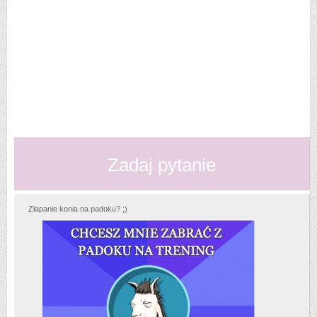
Zadaj pytanie
Złapanie konia na padoku? ;)