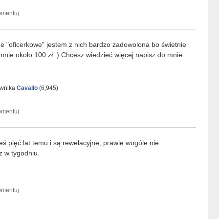
ne "oficerkowe" jestem z nich bardzo zadowolona bo świetnie
mnie około 100 zł :) Chcesz wiedzieć więcej napisz do mnie
ownika
Cavallo
(
6,945
)
ś pięć lat temu i są rewelacyjne, prawie wogóle nie
z w tygodniu.