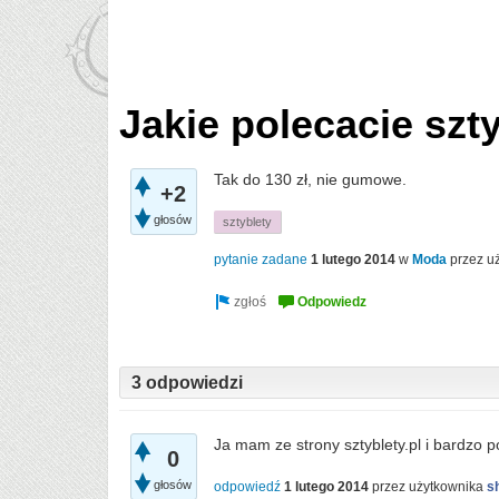
Jakie polecacie szt
Tak do 130 zł, nie gumowe.
+2
głosów
sztyblety
pytanie zadane
1 lutego 2014
w
Moda
przez u
3 odpowiedzi
Ja mam ze strony sztyblety.pl i bardzo p
0
głosów
odpowiedź
1 lutego 2014
przez użytkownika
s