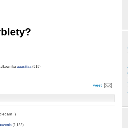
yblety?
żytkownika
aaasiiiaa
(
515
)
Tweet
olecam :)
havenis
(
1,133
)