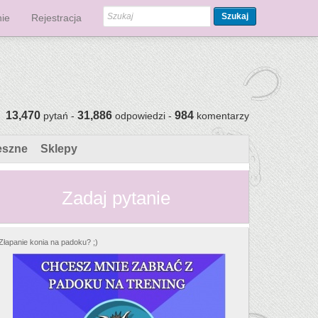
Szukaj
ie
Rejestracja
13,470
31,886
984
pytań -
odpowiedzi -
komentarzy
eszne
Sklepy
Zadaj pytanie
Złapanie konia na padoku? ;)