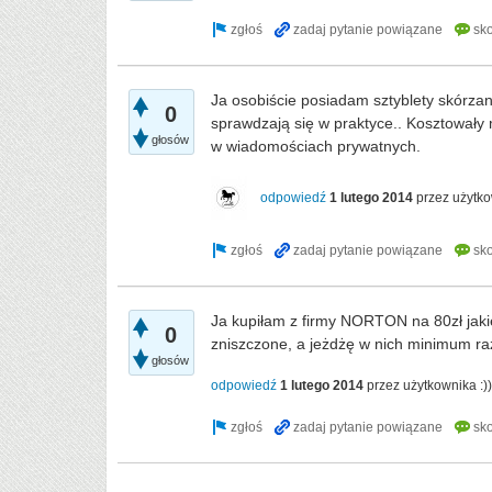
Ja osobiście posiadam sztyblety skórza
0
sprawdzają się w praktyce.. Kosztowały 
głosów
w wiadomościach prywatnych.
odpowiedź
1 lutego 2014
przez użytk
Ja kupiłam z firmy NORTON na 80zł jakie
0
zniszczone, a jeżdżę w nich minimum ra
głosów
odpowiedź
1 lutego 2014
przez użytkownika
:))