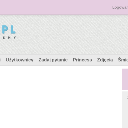
Logowan
i
Użytkownicy
Zadaj pytanie
Princess
Zdjęcia
Śmi