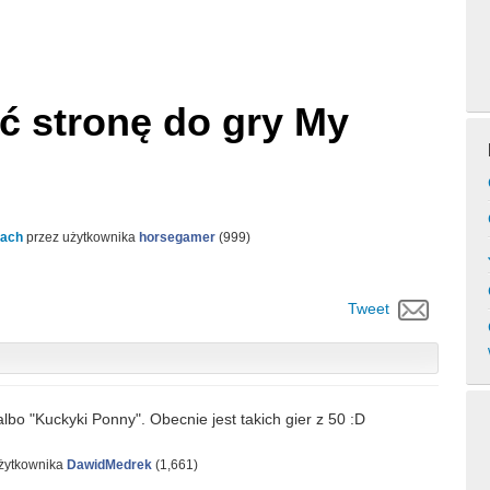
ć stronę do gry My
iach
przez użytkownika
horsegamer
(
999
)
Tweet
lbo "Kuckyki Ponny". Obecnie jest takich gier z 50 :D
użytkownika
DawidMedrek
(
1,661
)