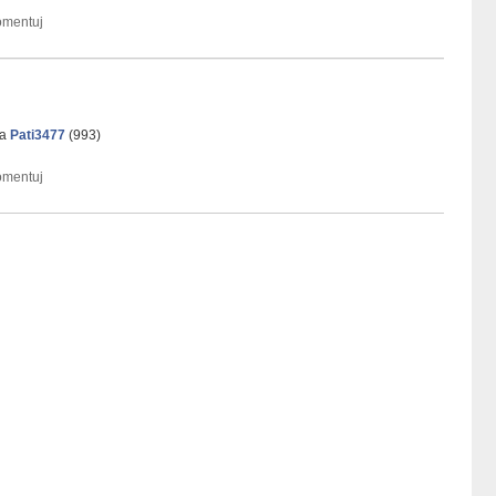
ka
Pati3477
(
993
)