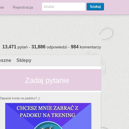
Szukaj
ie
Rejestracja
13,471
31,886
984
pytań -
odpowiedzi -
komentarzy
eszne
Sklepy
Zadaj pytanie
Złapanie konia na padoku? ;)