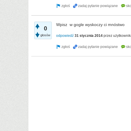
Wpisz w gogle wyskoczy ci mnóstwo
0
głosów
odpowiedź
31 stycznia 2014
przez użytkowni