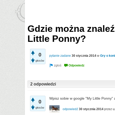
Gdzie można znaleź
Little Ponny?
0
pytanie zadane
30 stycznia 2014
w
Gry o kon
głosów
2 odpowiedzi
Wpisz sobie w google "My Little Ponny" a
0
głosów
odpowiedź
30 stycznia 2014
przez 