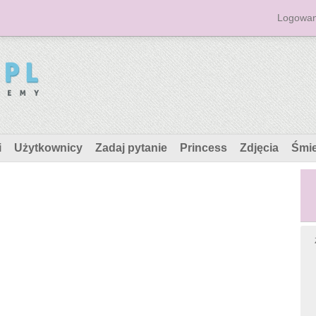
Logowan
i
Użytkownicy
Zadaj pytanie
Princess
Zdjęcia
Śmi