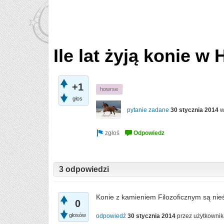
Ile lat żyją konie w
+1
howrse
głos
pytanie zadane
30 stycznia 2014
3 odpowiedzi
Konie z kamieniem Filozoficznym są nieś
0
głosów
odpowiedź
30 stycznia 2014
przez użytkowni