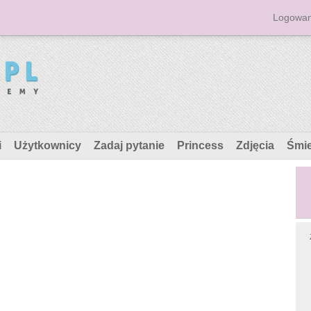
Logowan
i
Użytkownicy
Zadaj pytanie
Princess
Zdjęcia
Śmi