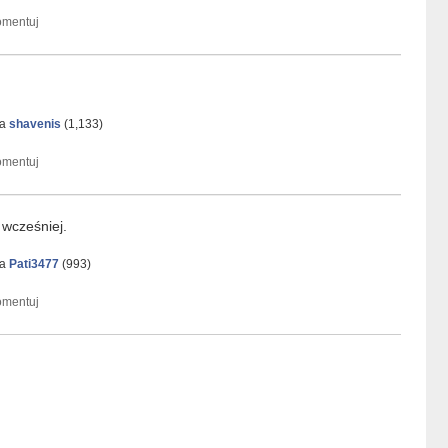
ka
shavenis
(
1,133
)
 wcześniej.
ka
Pati3477
(
993
)