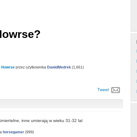
 Howrse?
w
Howrse
przez użytkownika
DawidMedrek
(
1,661
)
Tweet
miertelne, inne umierają w wieku 31-32 lat
ka
horsegamer
(
999
)