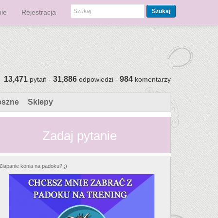
Szukaj
ie
Rejestracja
13,471
31,886
984
pytań -
odpowiedzi -
komentarzy
eszne
Sklepy
Zadaj pytanie
Złapanie konia na padoku? ;)