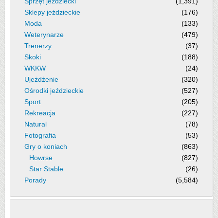
Sprzęt jeździecki
(1,391)
Sklepy jeździeckie
(176)
Moda
(133)
Weterynarze
(479)
Trenerzy
(37)
Skoki
(188)
WKKW
(24)
Ujeżdżenie
(320)
Ośrodki jeździeckie
(527)
Sport
(205)
Rekreacja
(227)
Natural
(78)
Fotografia
(53)
Gry o koniach
(863)
Howrse
(827)
Star Stable
(26)
Porady
(5,584)