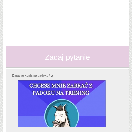
Zadaj pytanie
Złapanie konia na padoku? ;)