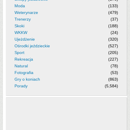
Moda
(133)
Weterynarze
(479)
Trenerzy
(37)
Skoki
(188)
WKKW
(24)
Ujeżdżenie
(320)
Ośrodki jeździeckie
(527)
Sport
(205)
Rekreacja
(227)
Natural
(78)
Fotografia
(53)
Gry o koniach
(863)
Porady
(5,584)