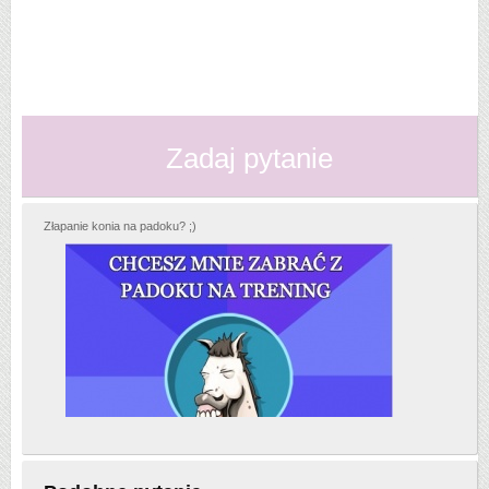
Zadaj pytanie
Złapanie konia na padoku? ;)