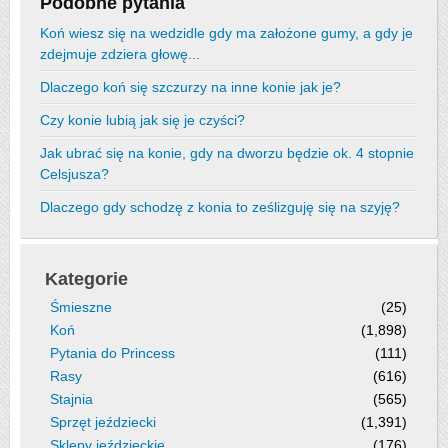
Podobne pytania
Koń wiesz się na wedzidle gdy ma założone gumy, a gdy je
zdejmuje zdziera głowę...
Dlaczego koń się szczurzy na inne konie jak je?
Czy konie lubią jak się je czyści?
Jak ubrać się na konie, gdy na dworzu będzie ok. 4 stopnie
Celsjusza?
Dlaczego gdy schodzę z konia to ześlizguję się na szyję?
Kategorie
Śmieszne
(25)
Koń
(1,898)
Pytania do Princess
(111)
Rasy
(616)
Stajnia
(565)
Sprzęt jeździecki
(1,391)
Sklepy jeździeckie
(176)