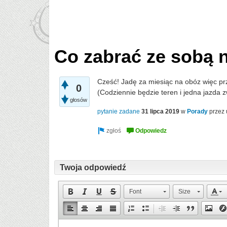
Co zabrać ze sobą n
Cześć! Jadę za miesiąc na obóz więc przy
0
(Codziennie będzie teren i jedna jazda zw
głosów
pytanie zadane
31 lipca 2019
w
Porady
przez
Twoja odpowiedź
Font
Size