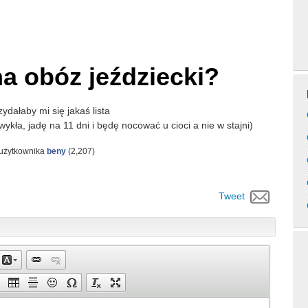
a obóz jeździecki?
dałaby mi się jakaś lista
ykła, jadę na 11 dni i będę nocować u cioci a nie w stajni)
 użytkownika
beny
(
2,207
)
Tweet