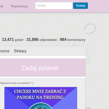
Szukaj
ie
Rejestracja
13,471
31,886
984
pytań -
odpowiedzi -
komentarzy
eszne
Sklepy
Zadaj pytanie
Złapanie konia na padoku? ;)