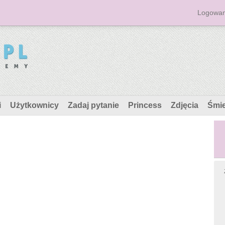
Logowan
i
Użytkownicy
Zadaj pytanie
Princess
Zdjęcia
Śmi