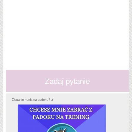
Zadaj pytanie
Złapanie konia na padoku? ;)