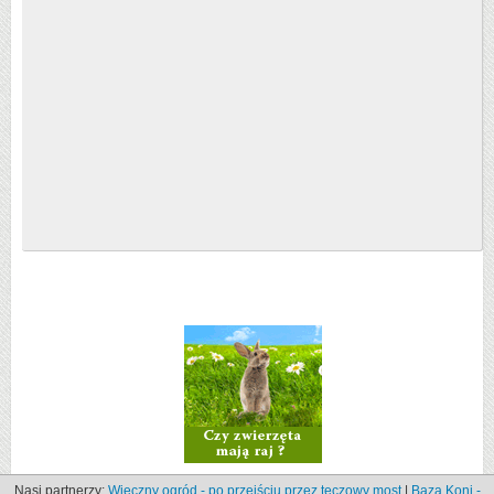
Nasi partnerzy:
Wieczny ogród - po przejściu przez tęczowy most
|
Baza Koni -