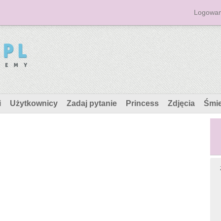
Logowan
i
Użytkownicy
Zadaj pytanie
Princess
Zdjęcia
Śmi