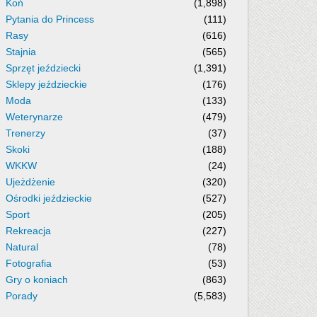
Koń
(1,898)
Pytania do Princess
(111)
Rasy
(616)
Stajnia
(565)
Sprzęt jeździecki
(1,391)
Sklepy jeździeckie
(176)
Moda
(133)
Weterynarze
(479)
Trenerzy
(37)
Skoki
(188)
WKKW
(24)
Ujeżdżenie
(320)
Ośrodki jeździeckie
(527)
Sport
(205)
Rekreacja
(227)
Natural
(78)
Fotografia
(53)
Gry o koniach
(863)
Porady
(5,583)