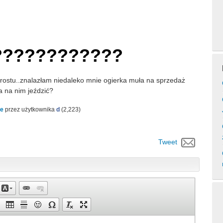
????????????
rostu..znalazłam niedaleko mnie ogierka muła na sprzedaż
a na nim jeździć?
ze
przez użytkownika
d
(
2,223
)
Tweet