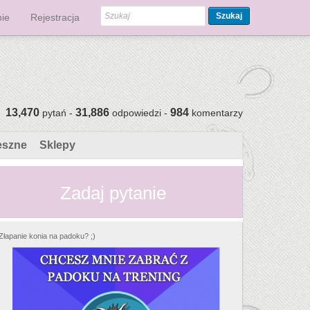
Szukaj
ie
Rejestracja
13,470
31,886
984
pytań -
odpowiedzi -
komentarzy
eszne
Sklepy
Zadaj pytanie
Złapanie konia na padoku? ;)