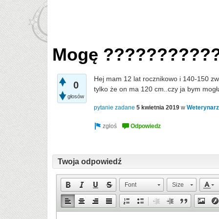
Mogę ??????????
Hej mam 12 lat rocznikowo i 140-150 zw
0
tylko że on ma 120 cm..czy ja bym mogł
głosów
pytanie zadane
5 kwietnia 2019
w
Weterynar
Twoja odpowiedź
Font
Size