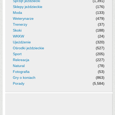
Sprzęt jeździecki
(1,391)
Sklepy jeździeckie
(176)
Moda
(133)
Weterynarze
(479)
Trenerzy
(37)
Skoki
(188)
WKKW
(24)
Ujeżdżenie
(320)
Ośrodki jeździeckie
(527)
Sport
(205)
Rekreacja
(227)
Natural
(78)
Fotografia
(53)
Gry o koniach
(863)
Porady
(5,584)