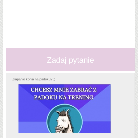
Zadaj pytanie
Złapanie konia na padoku? ;)