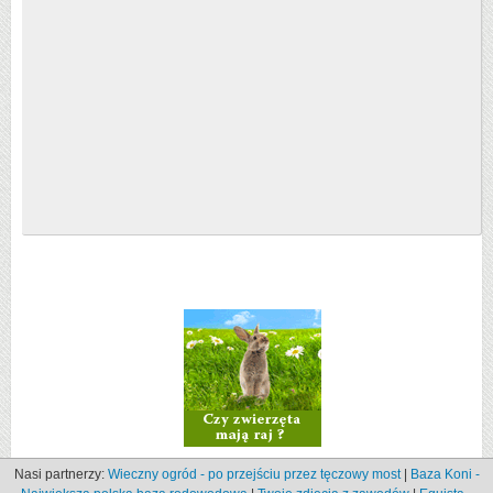
Nasi partnerzy:
Wieczny ogród - po przejściu przez tęczowy most
|
Baza Koni -