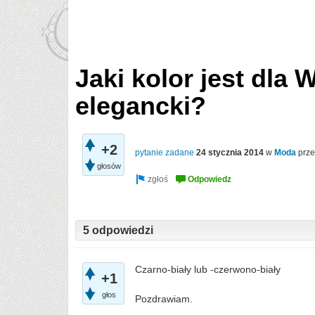
Jaki kolor jest dla 
elegancki?
+2
pytanie zadane
24 stycznia 2014
w
Moda
prz
głosów
5 odpowiedzi
Czarno-biały lub -czerwono-biały
+1
głos
Pozdrawiam.