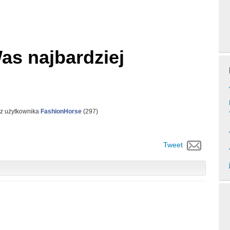
Was najbardziej
ez użytkownika
FashionHorse
(
297
)
Tweet