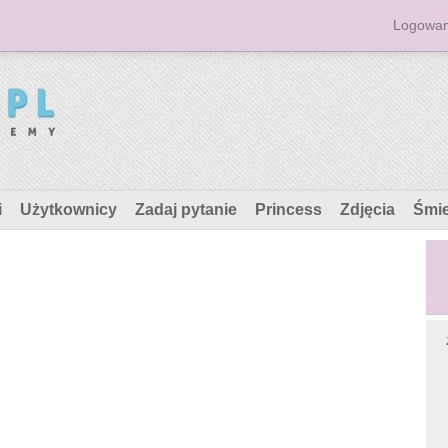
Logowan
i
Użytkownicy
Zadaj pytanie
Princess
Zdjęcia
Śmi