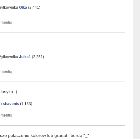
użytkownika
Olka
(
2,441
)
użytkownika
Julka1
(
2,251
)
klasyka :)
ka
shavenis
(
1,133
)
sze połączenie kolorów lub granat i bordo *_*