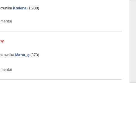
tkownika
Kodena
(
1,988
)
ny
ytkownika
Marta_g
(
373
)