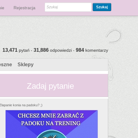
Szukaj
ie
Rejestracja
13,471
31,886
984
pytań -
odpowiedzi -
komentarzy
eszne
Sklepy
Zadaj pytanie
Złapanie konia na padoku? ;)