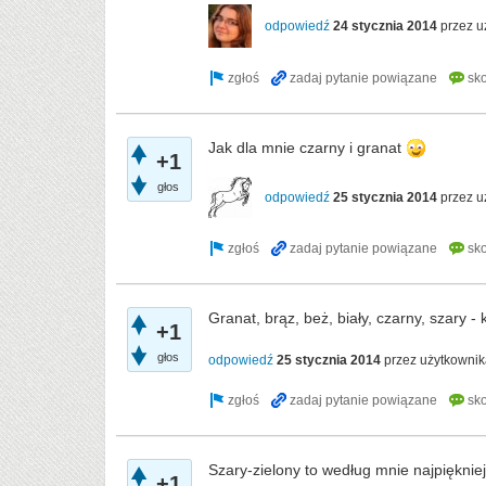
odpowiedź
24 stycznia 2014
przez 
Jak dla mnie czarny i granat
+1
głos
odpowiedź
25 stycznia 2014
przez 
Granat, brąz, beż, biały, czarny, szary - 
+1
głos
odpowiedź
25 stycznia 2014
przez użytkowni
Szary-zielony to według mnie najpiękniej
+1