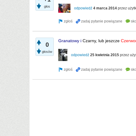
głos
odpowiedź
4 marca 2014
przez uży
Granatowy i
Czarny, lub jeszcze
Czerwo
0
głosów
odpowiedź
25 kwietnia 2015
przez uż