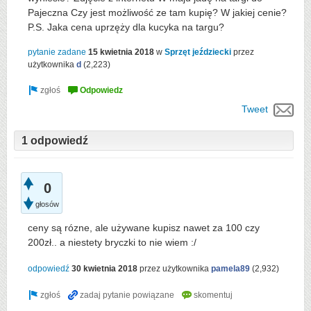
Pajeczna Czy jest możliwość ze tam kupię? W jakiej cenie?
P.S. Jaka cena uprzęży dla kucyka na targu?
pytanie zadane
15 kwietnia 2018
w
Sprzęt jeździecki
przez
użytkownika
d
(
2,223
)
Tweet
1 odpowiedź
0
głosów
ceny są rózne, ale używane kupisz nawet za 100 czy
200zł.. a niestety bryczki to nie wiem :/
odpowiedź
30 kwietnia 2018
przez użytkownika
pamela89
(
2,932
)