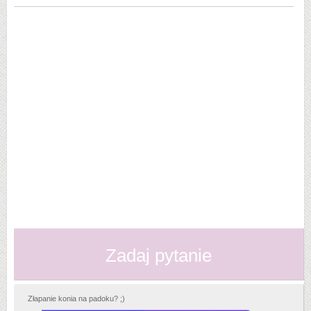
Zadaj pytanie
Złapanie konia na padoku? ;)