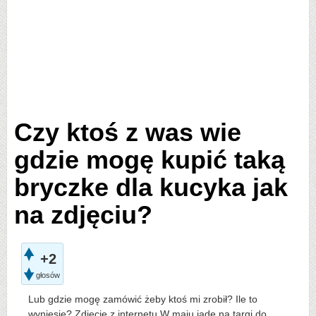
Czy ktoś z was wie
gdzie mogę kupić taką
bryczke dla kucyka jak
na zdjęciu?
+2
głosów
Lub gdzie mogę zamówić żeby ktoś mi zrobił? Ile to
wyniesie? Zdjęcie z internetu W maju jadę na targi do