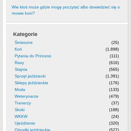
Wie ktoś może gdzie mogę poczytać albo dowiedzieć się o
mowie koni?
Kategorie
Śmieszne
(25)
Koń
(1,898)
Pytania do Princess
(111)
Rasy
(616)
Stajnia
(565)
Sprzęt jeździecki
(1,391)
Sklepy jeździeckie
(176)
Moda
(133)
Weterynarze
(479)
Trenerzy
(37)
Skoki
(188)
WKKW
(24)
Ujeżdżenie
(320)
Ośrodki jeździeckie
(527)