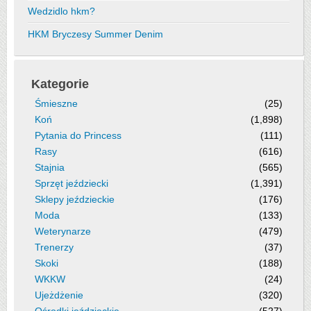
Wedzidlo hkm?
HKM Bryczesy Summer Denim
Kategorie
Śmieszne
(25)
Koń
(1,898)
Pytania do Princess
(111)
Rasy
(616)
Stajnia
(565)
Sprzęt jeździecki
(1,391)
Sklepy jeździeckie
(176)
Moda
(133)
Weterynarze
(479)
Trenerzy
(37)
Skoki
(188)
WKKW
(24)
Ujeżdżenie
(320)