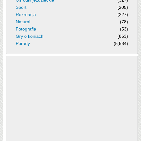
Ośrodki jeździeckie
(527)
Sport
(205)
Rekreacja
(227)
Natural
(78)
Fotografia
(53)
Gry o koniach
(863)
Porady
(5,584)