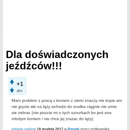
Dla doświadczonych
jeźdźców!!!
+1
głos
Mam problem z pracą z koniem z ziemi znaczy nie kopie ani
nie gryzie ale na ląży wchodzi do srodka ciągnie nie umie
sie zebrac (nie piszcie mi o tych sznurkach bo jest ona
mlodym koniem i nie chce jej zrazac do ląży)
pytanie zadane
18 grudnia 2017
w
Porady
przez użytkownika