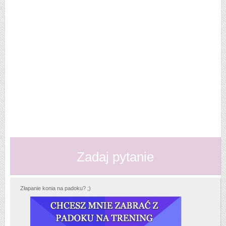
Zadaj pytanie
Złapanie konia na padoku? ;)