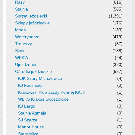
Rasy
(616)
Stajnia
(565)
Sprzęt jeździecki
(1,391)
Sklepy jeździeckie
(176)
Moda
(133)
Weterynarze
(479)
Trenerzy
(37)
Skoki
(188)
WKKW
(24)
Ujeżdżenie
(320)
Ośrodki jeździeckie
(527)
KJK Szary Michałowice
(4)
KJ Facimiech
(0)
Krakowski Klub Jazdy Konnej KKJK
(1)
WLKS Krakus Swoszowice
(1)
KJ Largo
(0)
Stajnia Agmaja
(0)
SJ Szarża
(1)
Manor House
(0)
Stary Młyn
(0)