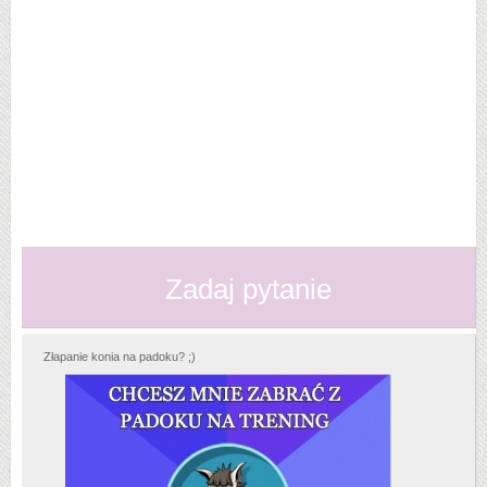
Zadaj pytanie
Złapanie konia na padoku? ;)