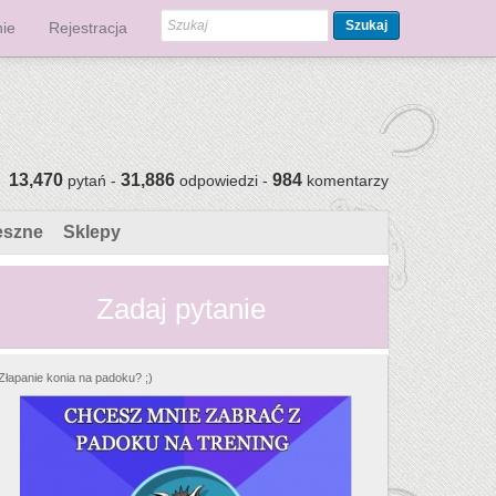
Szukaj
ie
Rejestracja
13,470
31,886
984
pytań -
odpowiedzi -
komentarzy
eszne
Sklepy
Zadaj pytanie
Złapanie konia na padoku? ;)