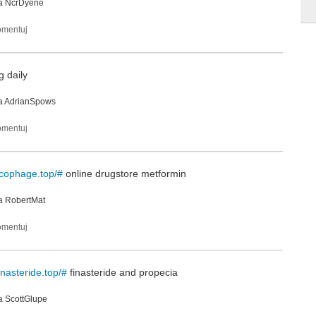
ka
NcrDyene
 daily
a
AdrianSpows
ucophage.top/#
online drugstore metformin
ka
RobertMat
finasteride.top/#
finasteride and propecia
ka
ScottGlupe