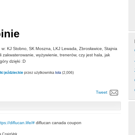
inie
h w: KJ Stobno, SK Moszna, LKJ Lewada, Zbrosławice, Stajnia
li zakwaterowanie, wyżywienie, trenerów, czy jest hala, jak
góry dzięki :D
ki jeździeckie
przez użytkownika
lola
(
2,006
)
Tweet
tps://diflucan.life/#
diflucan canada coupon
ka
CraigVek