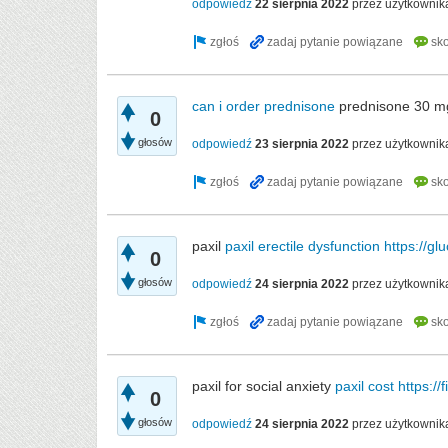
odpowiedź
22 sierpnia 2022
przez użytkowni
can i order prednisone
prednisone 30 mg
0
głosów
odpowiedź
23 sierpnia 2022
przez użytkownik
paxil
paxil erectile dysfunction
https://gl
0
głosów
odpowiedź
24 sierpnia 2022
przez użytkowni
paxil for social anxiety
paxil cost
https://
0
głosów
odpowiedź
24 sierpnia 2022
przez użytkowni