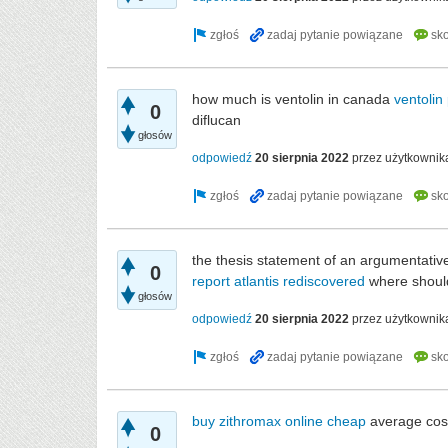
how much is ventolin in canada
ventolin
0
diflucan
głosów
odpowiedź
20 sierpnia 2022
przez użytkowni
the thesis statement of an argumentati
0
report atlantis rediscovered
where should
głosów
odpowiedź
20 sierpnia 2022
przez użytkowni
buy zithromax online cheap
average cost
0