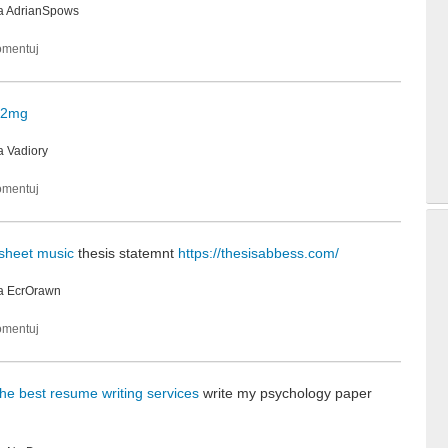
a
AdrianSpows
12mg
ka
Vadiory
 sheet music
thesis statemnt
https://thesisabbess.com/
ka
EcrOrawn
the best resume writing services
write my psychology paper