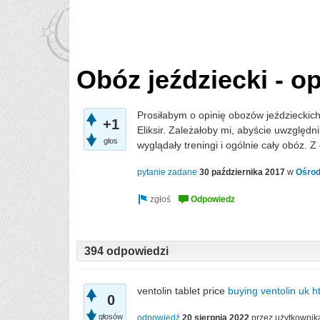
Obóz jeździecki - op
Prosiłabym o opinię obozów jeździeckic
+1
Eliksir. Zależałoby mi, abyście uwzględni
głos
wyglądały treningi i ogólnie cały obóz. Z 
pytanie zadane
30 października 2017
w
Ośrod
394 odpowiedzi
ventolin tablet price
buying ventolin uk
ht
0
głosów
odpowiedź
20 sierpnia 2022
przez użytkowni