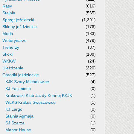
Rasy
(616)
Stajnia
(565)
Sprzęt jeździecki
(1,391)
Sklepy jeździeckie
(176)
Moda
(133)
Weterynarze
(479)
Trenerzy
(37)
Skoki
(188)
WKKW
(24)
Ujeżdżenie
(320)
Ośrodki jeździeckie
(527)
KJK Szary Michałowice
(4)
KJ Facimiech
(0)
Krakowski Klub Jazdy Konnej KKJK
(1)
WLKS Krakus Swoszowice
(1)
KJ Largo
(0)
Stajnia Agmaja
(0)
SJ Szarża
(1)
Manor House
(0)