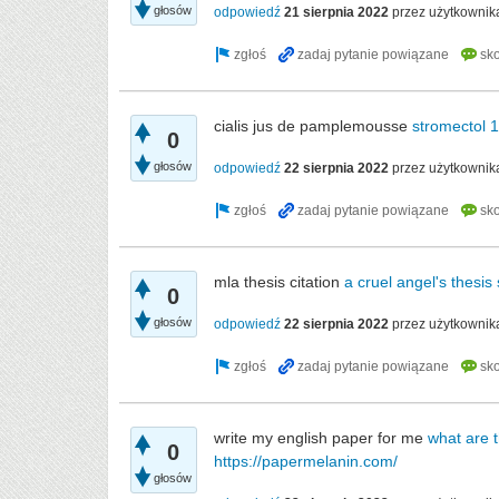
głosów
odpowiedź
21 sierpnia 2022
przez użytkownik
cialis jus de pamplemousse
stromectol 
0
głosów
odpowiedź
22 sierpnia 2022
przez użytkowni
mla thesis citation
a cruel angel's thesis
0
głosów
odpowiedź
22 sierpnia 2022
przez użytkowni
write my english paper for me
what are 
0
https://papermelanin.com/
głosów