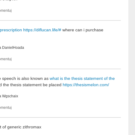
 prescription
https://diflucan.life/#
where can i purchase
ka
DanielHoada
ve speech is also known as
what is the thesis statement of the
 the thesis statement be placed
https://thesismelon.com/
ka
Wgschaix
 of generic zithromax