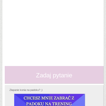
Zadaj pytanie
Złapanie konia na padoku? ;)