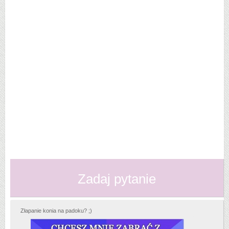
Zadaj pytanie
Złapanie konia na padoku? ;)