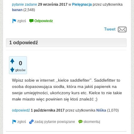
pytanie zadane
29 września 2017
w
Pielęgnacja
przez użytkownika
banan
(
2,548
)
Tweet
1 odpowiedź
0
głosów
Wpisz sobie w internet ,,kielce saddlefiter''. Saddlefitter to
osoba dopasowująca siodła, która ma jakiś papierek na
swoje umiejętności, ukończony kurs etc. Kielce to nie takie
małe miasto więc powinien się ktoś znaleźć ;)
odpowiedź
1 października 2017
przez użytkownika
Niśka
(
1,070
)