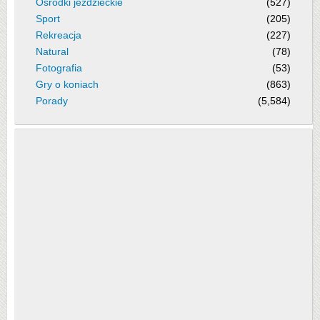
Ośrodki jeździeckie
(527)
Sport
(205)
Rekreacja
(227)
Natural
(78)
Fotografia
(53)
Gry o koniach
(863)
Porady
(5,584)