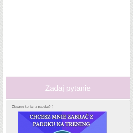
Zadaj pytanie
Złapanie konia na padoku? ;)