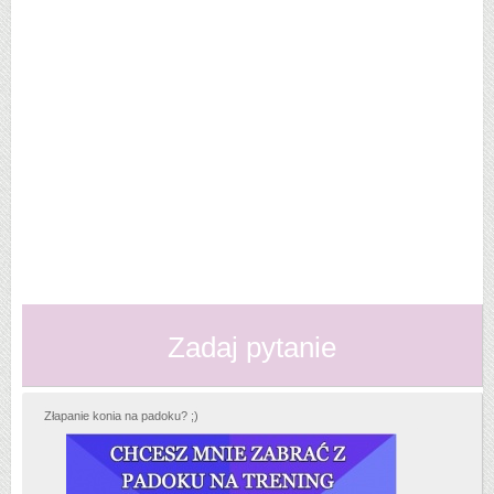
Zadaj pytanie
Złapanie konia na padoku? ;)