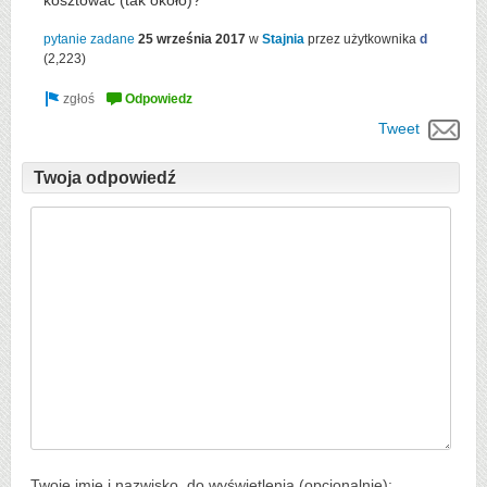
kosztować (tak około)?
pytanie zadane
25 września 2017
w
Stajnia
przez użytkownika
d
(
2,223
)
Tweet
Twoja odpowiedź
Twoje imię i nazwisko, do wyświetlenia (opcjonalnie):