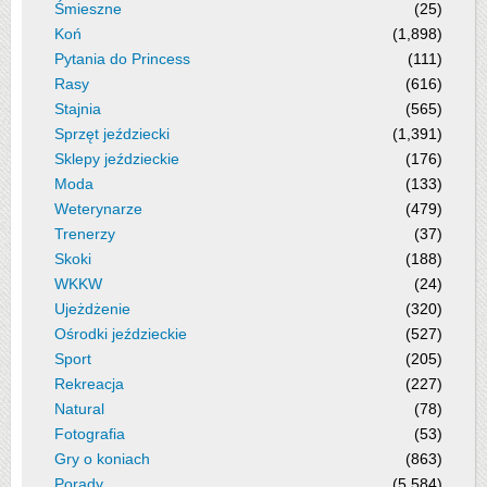
Śmieszne
(25)
Koń
(1,898)
Pytania do Princess
(111)
Rasy
(616)
Stajnia
(565)
Sprzęt jeździecki
(1,391)
Sklepy jeździeckie
(176)
Moda
(133)
Weterynarze
(479)
Trenerzy
(37)
Skoki
(188)
WKKW
(24)
Ujeżdżenie
(320)
Ośrodki jeździeckie
(527)
Sport
(205)
Rekreacja
(227)
Natural
(78)
Fotografia
(53)
Gry o koniach
(863)
Porady
(5,584)