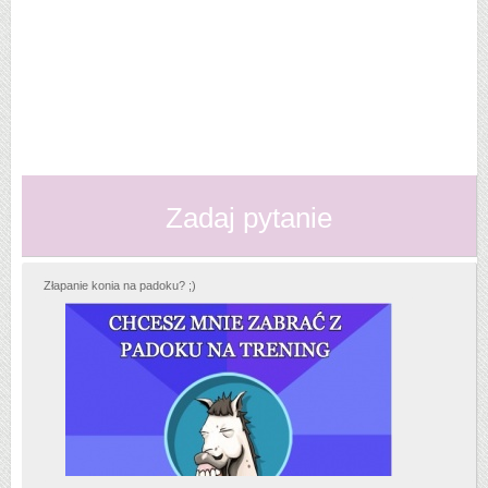
Zadaj pytanie
Złapanie konia na padoku? ;)