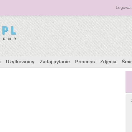
Logowan
i
Użytkownicy
Zadaj pytanie
Princess
Zdjęcia
Śmi