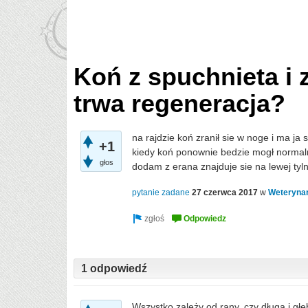
Koń z spuchnieta i 
trwa regeneracja?
na rajdzie koń zranił sie w noge i ma ja
+1
kiedy koń ponownie bedzie mogł normaln
głos
dodam z erana znajduje sie na lewej tyln
pytanie zadane
27 czerwca 2017
w
Weteryna
1 odpowiedź
Wszystko zależy od rany, czy długa i gł