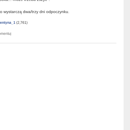
 to wystarczą dwa/trzy dni odpoczynku.
rentyna_1
(
2,761
)