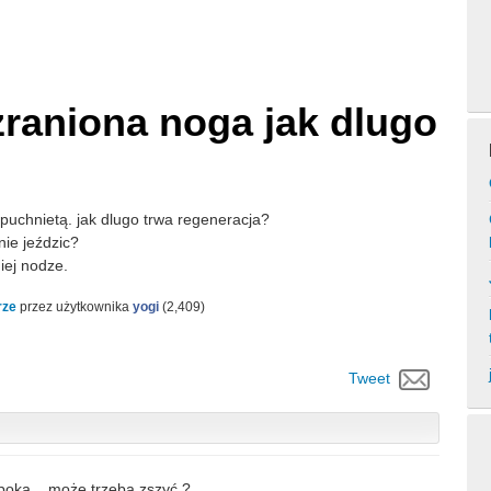
zraniona noga jak dlugo
 spuchnietą. jak dlugo trwa regeneracja?
ie jeździc?
iej nodze.
rze
przez użytkownika
yogi
(
2,409
)
Tweet
ęboka... może trzeba zszyć ?