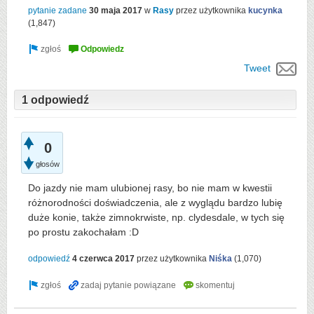
pytanie zadane
30 maja 2017
w
Rasy
przez użytkownika
kucynka
(
1,847
)
Tweet
1 odpowiedź
0
głosów
Do jazdy nie mam ulubionej rasy, bo nie mam w kwestii
różnorodności doświadczenia, ale z wyglądu bardzo lubię
duże konie, także zimnokrwiste, np. clydesdale, w tych się
po prostu zakochałam :D
odpowiedź
4 czerwca 2017
przez użytkownika
Niśka
(
1,070
)