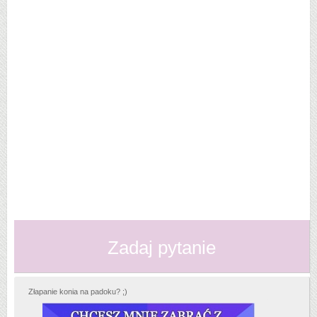
Zadaj pytanie
Złapanie konia na padoku? ;)