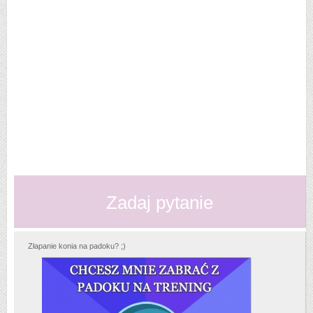
Zadaj pytanie
Złapanie konia na padoku? ;)