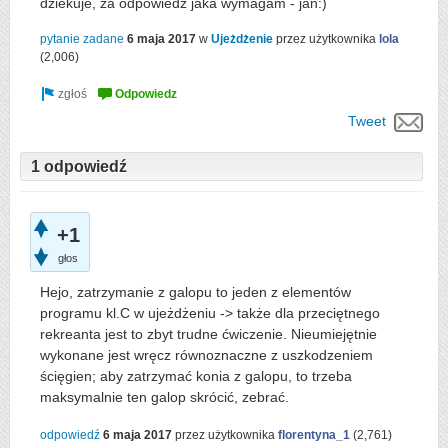
dziekuje, za odpowiedz jaka wymagam - jan:)
pytanie zadane
6 maja 2017
w
Ujeżdżenie
przez użytkownika
lola
(
2,006
)
Tweet
1 odpowiedź
+1
głos
Hejo, zatrzymanie z galopu to jeden z elementów
programu kl.C w ujeżdżeniu -> także dla przeciętnego
rekreanta jest to zbyt trudne ćwiczenie. Nieumiejętnie
wykonane jest wręcz równoznaczne z uszkodzeniem
ścięgien; aby zatrzymać konia z galopu, to trzeba
maksymalnie ten galop skrócić, zebrać.
odpowiedź
6 maja 2017
przez użytkownika
florentyna_1
(
2,761
)