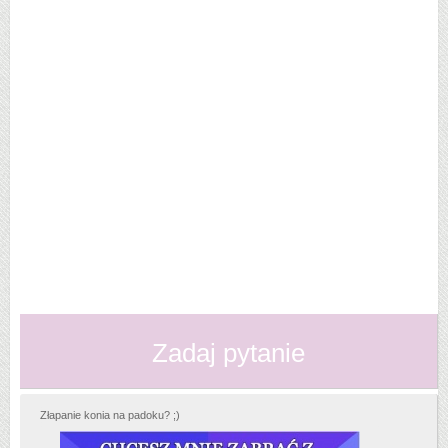
Zadaj pytanie
Złapanie konia na padoku? ;)