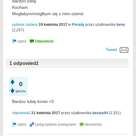
Bardzo lubię
Kocham
Mogłabym/mógłbym się z nimi ożenić
pytanie zadane
19 kwietnia 2017
w
Porady
przez użytkownika
beny
(
2,207
)
Tweet
1 odpowiedź
0
głosów
Bardzo lubię konei <3
odpowiedź
21 kwietnia 2017
przez użytkownika
basiaa94
(
2,351
)