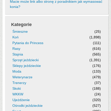
Macie może link albo stronę z poradnikiem jak wymasować
konia?
Kategorie
Śmieszne
(25)
Koń
(1,898)
Pytania do Princess
(111)
Rasy
(616)
Stajnia
(565)
Sprzęt jeździecki
(1,391)
Sklepy jeździeckie
(176)
Moda
(133)
Weterynarze
(479)
Trenerzy
(37)
Skoki
(188)
WKKW
(24)
Ujeżdżenie
(320)
Ośrodki jeździeckie
(527)