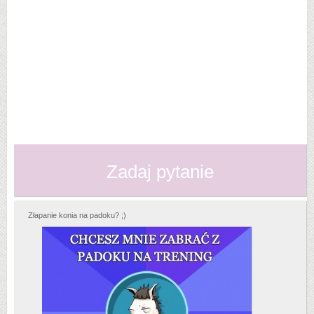
Zadaj pytanie
Złapanie konia na padoku? ;)